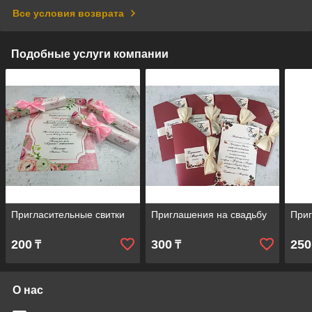
Все условия возврата
Подобные услуги компании
Пригласительные свитки
Приглашения на свадьбу
Приг
200
300
250
₸
₸
О нас