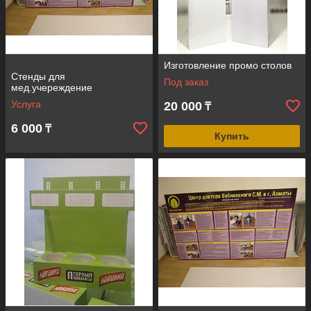
Изготовление промо столов
Стенды для
Под заказ
мед.учереждение
Услуга
20 000
₸
6 000
₸
Купить