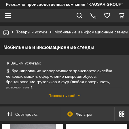
Рекламно производственная компания "KAUSAR GROUP"
Товары и услуги
Мобильные и инфомационные стенды
Мобильные и инфомационные стенды
К Вашим услугам:
§ брендирование корпоративного транспорта: оклейка
легковых машин, оформление микроавтобусов,
брендирование грузовиков и фур (любая поверхность,
включая тент).
§ оформление магазинов, оформление витрин: печать и
Показать всё
монтаж баннеров, пленка на витрины и стены, аппликации
на витрины, подвески на потолки, штендеры и держатели
для плакатов или баннеров, таблички, рекламные стойки.
Сортировка
0
Фильтры
§ наружная реклама: вывески, световые короба, объемные
буквы, баннеры, лайтбоксы, консоли, светодиодные вывески,