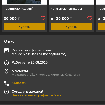
Флагштоки (флаги)
Флагштоки виндеры
Флаг
30 000
30 000
₸
от
₸
от
Купить
Купить
О нас
Рейтинг не сформирован
Менее 5 отзывов за последний год
Работает с 25.08.2015
г. Алматы
Макатаева 131 4 корпус, Алматы, Казахстан
Контакты
Сегодня выходной
Показать весь график работы