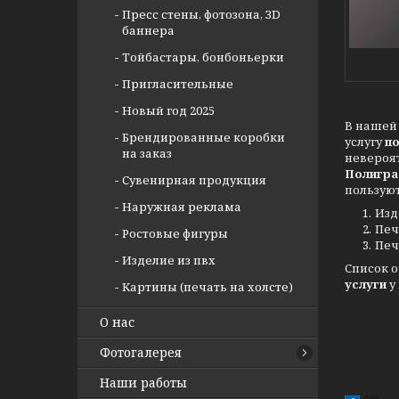
Пресс стены, фотозона, ЗD
баннера
Тойбастары, бонбоньерки
Пригласительные
Новый год 2025
В нашей 
Брендированные коробки
услугу
п
на заказ
невероя
Полигра
Сувенирная продукция
пользуют
Наружная реклама
Изд
Печ
Ростовые фигуры
Печ
Изделие из пвх
Список 
услуги
у
Картины (печать на холсте)
О нас
Фотогалерея
Наши работы