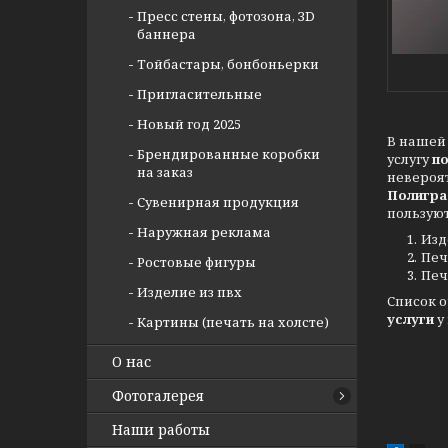
Пресс стены, фотозона, ЗD
баннера
Тойбастары, бонбоньерки
Пригласительные
Новый год 2025
В нашей 
Брендированные коробки
услугу
п
на заказ
невероя
Полигра
Сувенирная продукция
пользуют
Наружная реклама
Изд
Печ
Ростовые фигуры
Печ
Изделие из пвх
Список 
услуги
у
Картины (печать на холсте)
О нас
Фотогалерея
Наши работы