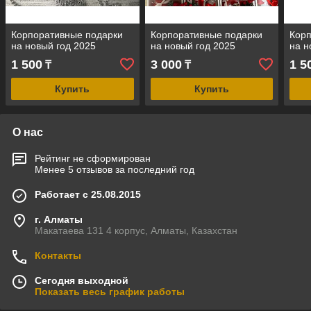
Корпоративные подарки
Корпоративные подарки
Корп
на новый год 2025
на новый год 2025
на н
1 500
3 000
1 5
₸
₸
Купить
Купить
О нас
Рейтинг не сформирован
Менее 5 отзывов за последний год
Работает с 25.08.2015
г. Алматы
Макатаева 131 4 корпус, Алматы, Казахстан
Контакты
Сегодня выходной
Показать весь график работы