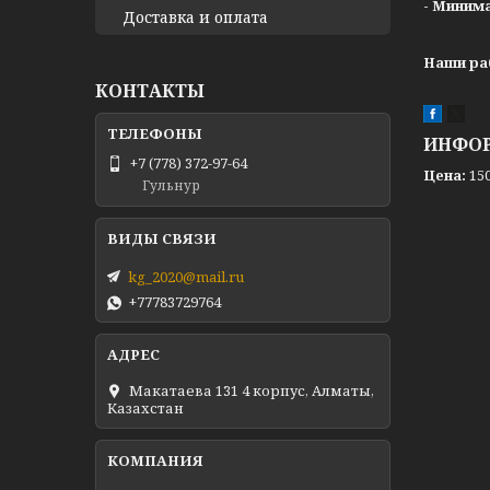
- Миним
Доставка и оплата
Наши ра
КОНТАКТЫ
ИНФОР
+7 (778) 372-97-64
Цена:
150
Гульнур
kg_2020@mail.ru
+77783729764
Макатаева 131 4 корпус, Алматы,
Казахстан