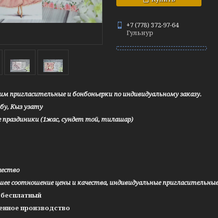
+7 (778) 372-97-64
Гульнур
им пригласительные и бонбоньерки по индивидуальному заказу.
ьбу, Кыз узату
е праздиники (1жас, сундет той, тилашар)
чество
чшее соотношение цены и качества, индивидуальные пригласительны
н бесплатный
венное производство