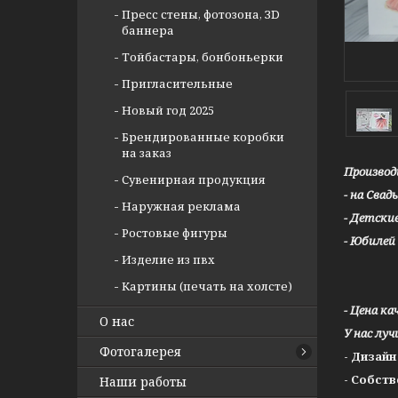
Пресс стены, фотозона, ЗD
баннера
Тойбастары, бонбоньерки
Пригласительные
Новый год 2025
Брендированные коробки
на заказ
Производ
Сувенирная продукция
- на Свад
Наружная реклама
- Детски
Ростовые фигуры
- Юбилей
Изделие из пвх
Картины (печать на холсте)
- Цена ка
О нас
У нас лу
Фотогалерея
- Дизай
- Собст
Наши работы