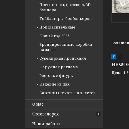
Пресс стены, фотозона, ЗD
баннера
Тойбастары, бонбоньерки
Пригласительные
Новый год 2025
Большой
Брендированные коробки
на заказ
Сувенирная продукция
ИНФОР
Наружная реклама
Цена:
1 5
Ростовые фигуры
Изделие из пвх
Картины (печать на холсте)
О нас
Фотогалерея
Наши работы