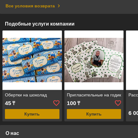
Все условия возврата
Подобные услуги компании
Обертки на шоколад
Пригласительные на годик
Расс
45
100
₸
₸
6 0
Купить
Купить
О нас