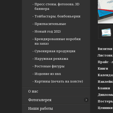
Пресс стены, фотозона, ЗD
баннера
Тойбастары, бонбоньерки
Пригласительные
Новый год 2025
Брендированные коробки
на заказ
Визитки
Сувенирная продукция
Листовк
Наружная реклама
Прайс - 
Ростовые фигуры
Книги
Изделие из пвх
Календа
Картины (печать на холсте)
Наклейк
Бланки
О нас
Дипломы
Фотогалерея
Постеры
Ценники
Наши работы