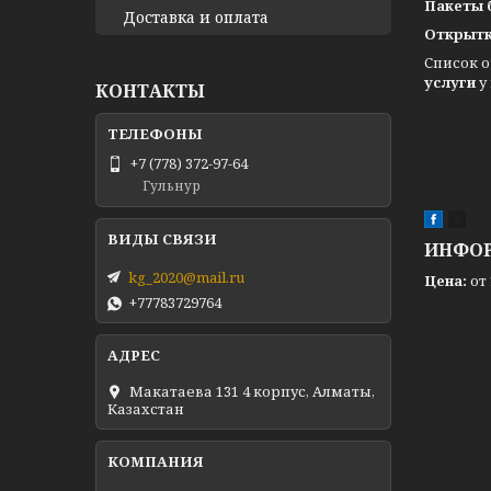
Пакеты
Доставка и оплата
Открытк
Список 
услуги
у
КОНТАКТЫ
+7 (778) 372-97-64
Гульнур
ИНФОР
kg_2020@mail.ru
Цена:
от 
+77783729764
Макатаева 131 4 корпус, Алматы,
Казахстан