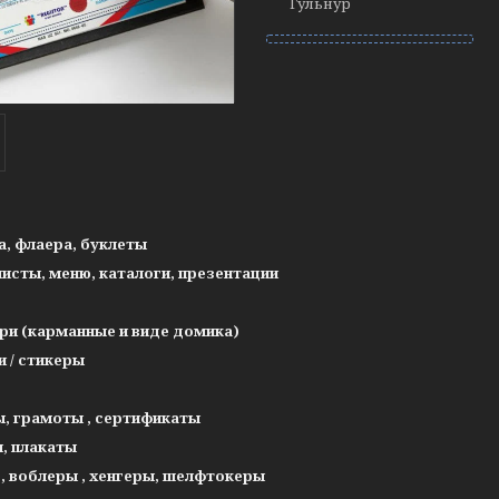
Гульнур
а, флаера, буклеты
листы, меню, каталоги, презентации
ри (карманные и виде домика)
и / стикеры
, грамоты , сертификаты
, плакаты
 , воблеры , хенгеры, шелфтокеры