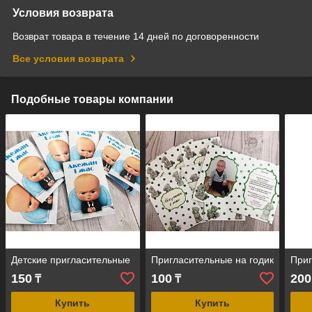
Условия возврата
Возврат товара в течение 14 дней по договоренности
Все условия возврата
Подобные товары компании
Детские пригласительные
Пригласительные на годик
Приг
150
100
200
₸
₸
Купить
Купить