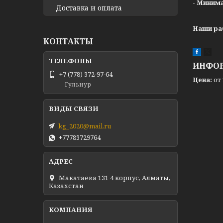
- Миним
Доставка и оплата
Наши ра
КОНТАКТЫ
ИНФОР
+7 (778) 372-97-64
Цена:
от 
Гульнур
kg_2020@mail.ru
+77783729764
Макатаева 131 4 корпус, Алматы,
Казахстан