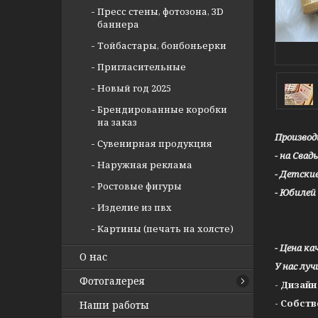
Пресс стены, фотозона, ЗD
баннера
Тойбастары, бонбоньерки
Пригласительные
Новый год 2025
Брендированные коробки
на заказ
Производ
Сувенирная продукция
- на Свад
Наружная реклама
- Детски
Ростовые фигуры
- Юбилей
Изделие из пвх
Картины (печать на холсте)
- Цена ка
О нас
У нас лу
Фотогалерея
- Дизай
- Собст
Наши работы