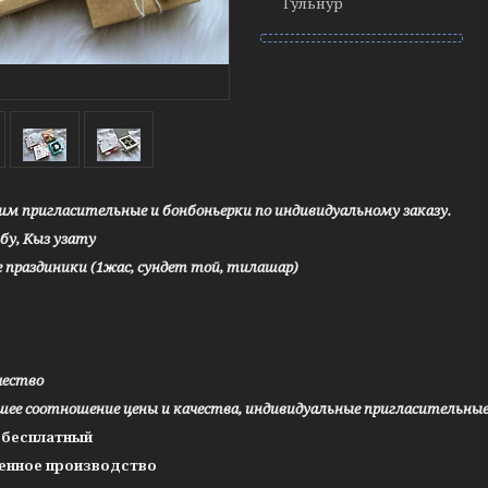
Гульнур
им пригласительные и бонбоньерки по индивидуальному заказу.
ьбу, Кыз узату
е праздиники (1жас, сундет той, тилашар)
чество
чшее соотношение цены и качества, индивидуальные пригласительны
н бесплатный
венное производство