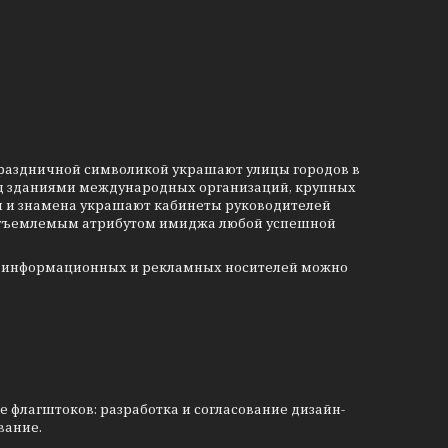
 праздничной символикой украшают улицы городов в
ед зданиями международных организаций, крупных
и и знамена украшают кабинеты руководителей
отъемлемым атрибутом имиджа любой успешной
как информационных и рекламных носителей можно
е флагштоков: разработка и согласование дизайн-
вание.