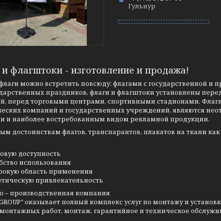
Гульнур
 и флагштоки - изготовление и продажа!
флаги можно встретить повсюду: флагами с государственной и
ударственных праздников, флаги и флагштоки установлены пер
й, перед торговыми центрами, спортивными стадионами. Флаг
еских компаний и государственных учреждений, являются не
и и наиболее востребованным видом рекламной продукции.
ным достоинствам флагов, транспарантов, плакатов на ткани 
овую доступность
бство использования
окую область применения
етическую привлекательность
о – производственная компания
GROUP" оказывает полный комплекс услуг по монтажу и установк
 монтажных работ,
монтаж,
гарантийное и техническое обслужи